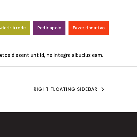
Aderir à rede
Pedir apoio
Fazer donativo
tos dissentiunt id, ne integre albucius eam.
RIGHT FLOATING SIDEBAR