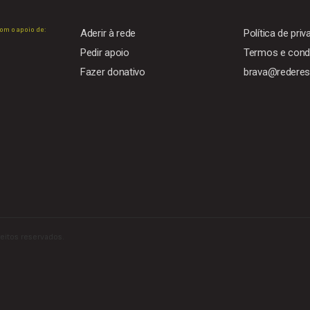
om o apoio de:
Aderir à rede
Política de pri
Pedir apoio
Termos e condi
Fazer donativo
brava@rederesi
reitos reservados.