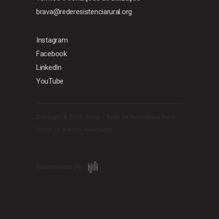
brava@rederesistenciarural.org
Instagram
Facebook
LinkedIn
YouTube
Copyright ©
2026. Brava – Rede de Resistência Rural.
Todos os direitos reservados.
Desenvolvido por: