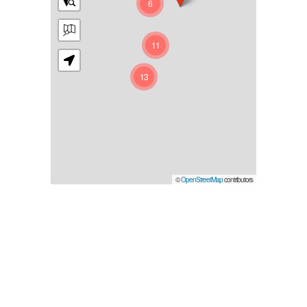
6
11
13
©
OpenStreetMap
contributors